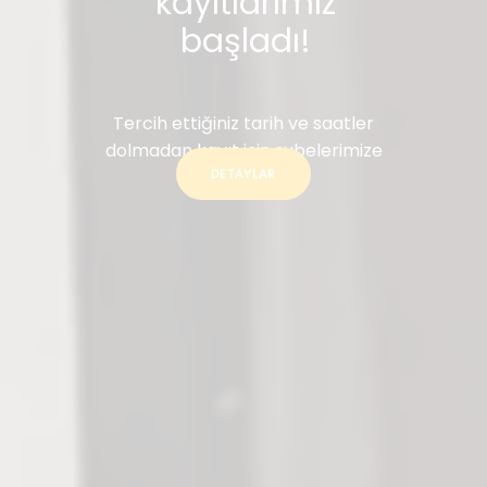
kayıtlarımız
başladı!
Tercih ettiğiniz tarih ve saatler
dolmadan kayıt için şubelerimize
DETAYLAR
ulaşabilirsiniz.