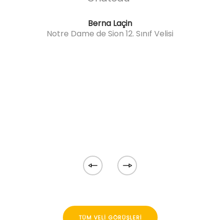
dı.
Berna Laçin
ve
Notre Dame de Sion 12. Sınıf Velisi
Not
``
TÜM VELI GÖRÜŞLERI