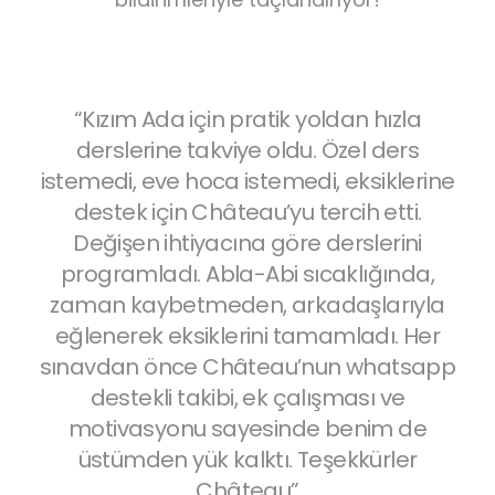
daha
“Kızım Ada için pratik yoldan hızla
“İk
ması
derslerine takviye oldu. Özel ders
bu y
tek
istemedi, eve hoca istemedi, eksiklerine
destek için Château’yu tercih etti.
ko
 ve
Değişen ihtiyacına göre derslerini
o
ve
programladı. Abla-Abi sıcaklığında,
zaman kaybetmeden, arkadaşlarıyla
gen
te
eğlenerek eksiklerini tamamladı. Her
ro
.
sınavdan önce Château’nun whatsapp
ilde
destekli takibi, ek çalışması ve
edeb
di.
motivasyonu sayesinde benim de
me
dar
üstümden yük kalktı. Teşekkürler
eri
Château”