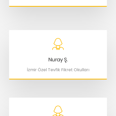
Nuray Ş.
İzmir Özel Tevfik Fikret Okulları