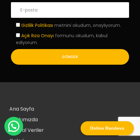
Gizlilik Politikası
metnini okudum, onaylıyorum.
Açık Rıza Onayı
formunu okudum, kabul
ediyorum.
Ana Sayfa
Hakkımızda
WhatsApp iletişim
Online Randevu
Sayısal Veriler