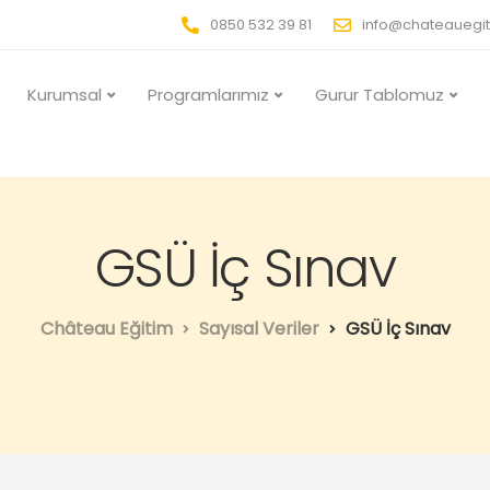
0850 532 39 81
info@chateauegi
Kurumsal
Programlarımız
Gurur Tablomuz
GSÜ İç Sınav
Château Eğitim
Sayısal Veriler
GSÜ İç Sınav