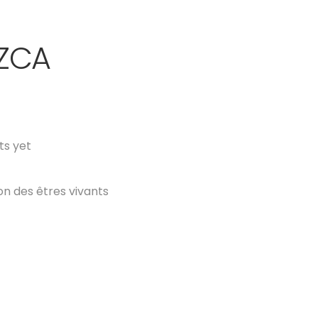
IZCA
s yet
 des êtres vivants