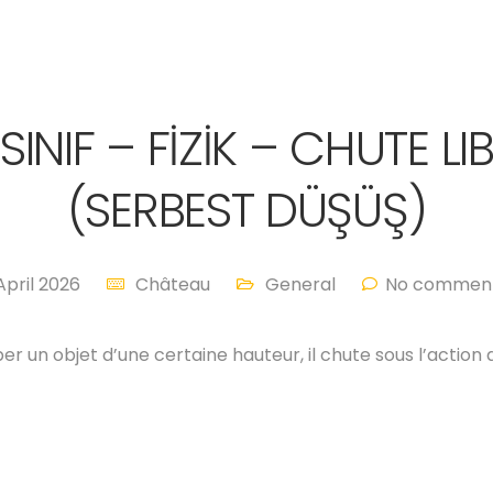
.SINIF – FİZİK – CHUTE LI
(SERBEST DÜŞÜŞ)
April 2026
Château
General
No comment
r un objet d’une certaine hauteur, il chute sous l’action d