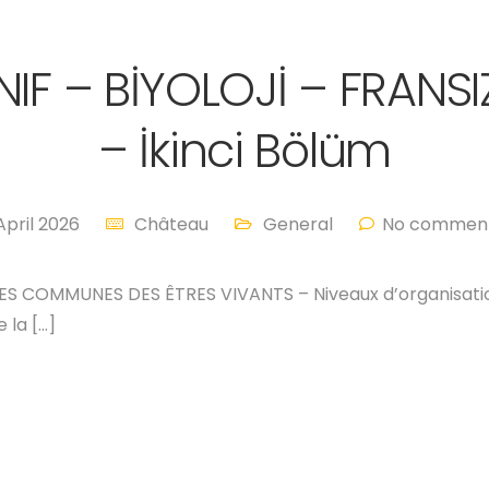
INIF – BİYOLOJİ – FRANS
– İkinci Bölüm
April 2026
Château
General
No comment
S COMMUNES DES ÊTRES VIVANTS – Niveaux d’organisation
 la […]