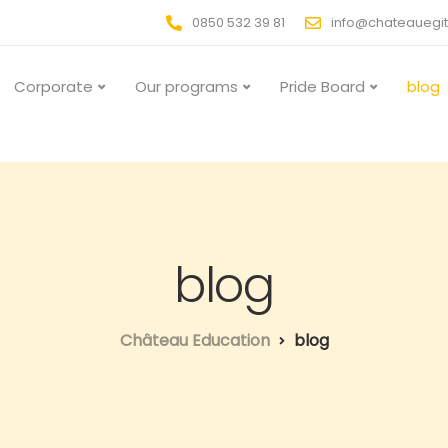
0850 532 39 81
info@chateauegi
Corporate
Our programs
Pride Board
blog
blog
Château Education
blog