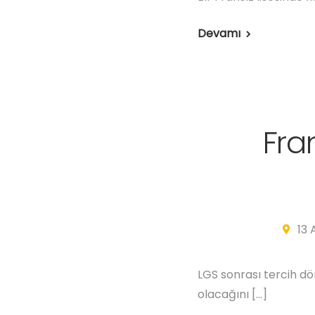
Devamı
Fran
13 
LGS sonrası tercih dö
olacağını […]