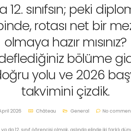
 12. sınıfsın; peki dipl
inde, rotası net bir m
olmaya hazır mısınız?
deflediğiniz bölüme gi
doğru yolu ve 2026 baş
takvimini çizdik.
April 2026
Château
General
No comment
1. ya da 12. sınıf öğrencisi olmak, aslında elinde iki farklı dü