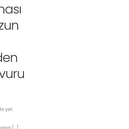
oması
ezun
den
vuru
s yet
nyanın […]