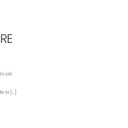
BRE
s yet
e la […]