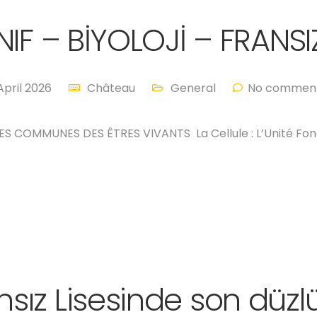
INIF – BİYOLOJİ – FRANS
April 2026
Château
General
No comment
S COMMUNES DES ÊTRES VIVANTS La Cellule : L’Unité Fo
nsız Lisesinde son düzlük