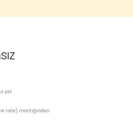
sız
s yet
ance rate) mantığından