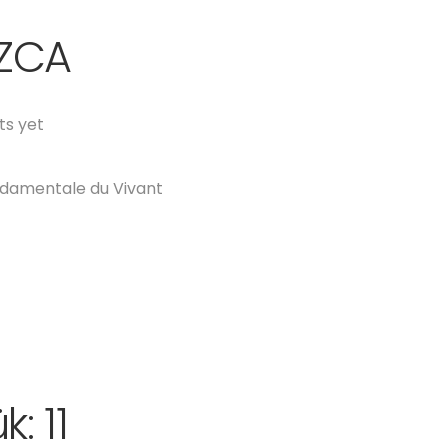
IZCA
s yet
ndamentale du Vivant
: 11