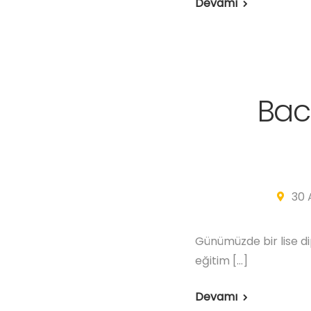
Devamı
Bac 
30 
Günümüzde bir lise di
eğitim […]
Devamı