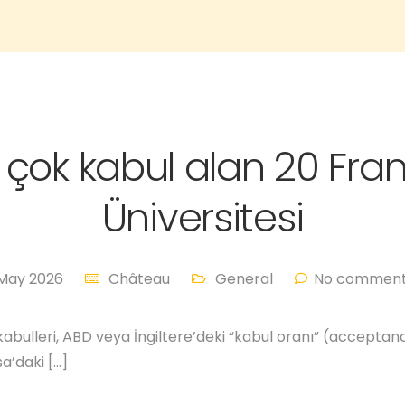
 çok kabul alan 20 Fran
Üniversitesi
 May 2026
Château
General
No comment
kabulleri, ABD veya İngiltere’deki “kabul oranı” (accept
sa’daki […]