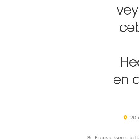
veya
ceb
He
en 
20 
Bir Fransız lisesinde 1