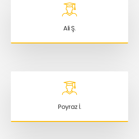
Ali Ş.
Poyraz İ.