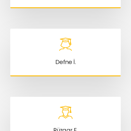
Defne İ.
Rüzgar E.