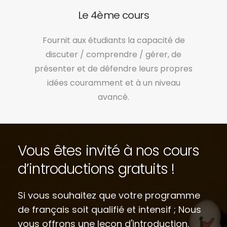
Le 4ème cours
Fournit aux étudiants la capacité de
discuter / comprendre / gérer, de
présenter et de défendre leurs propres
idées couramment et à un niveau
avancé.
Vous êtes invité à nos cours
d’introductions gratuits !
Si vous souhaitez que votre programme
de français soit qualifié et intensif ; Nous
vous offrons une leçon d'introduction.