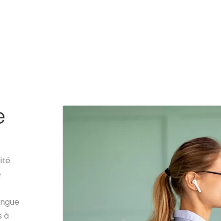
e
ité
e
angue
s à