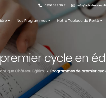
0850 532 39 81
info@chateauegit
ière
Nos Programmes
Notre Tableau de Fierté
remier cycle en é
ant que Château Eğitim;
Programmes de premier cycle 