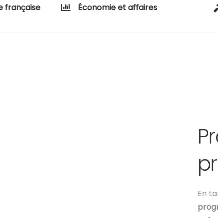
e française
Économie et affaires
P
pr
En ta
prog