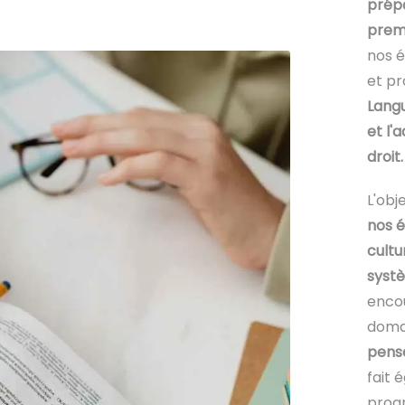
prépa
premi
nos é
et pr
Langu
et l'
droit.
L'obj
nos é
cultu
systè
encou
domai
pensé
fait 
prog