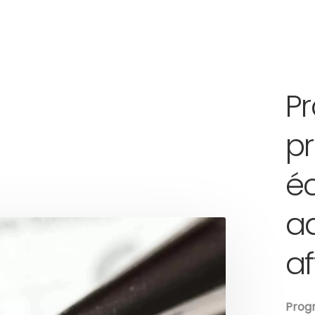
P
pr
é
ad
af
Prog