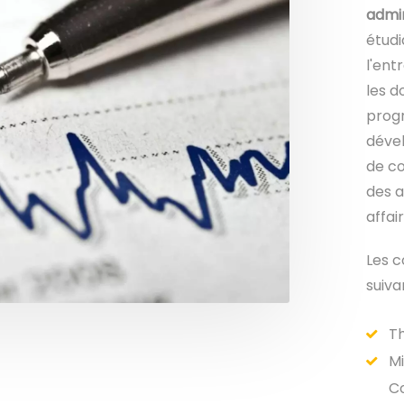
admin
étudi
l'ent
les 
progr
dével
de c
des a
affair
Les c
suiva
T
Mi
C