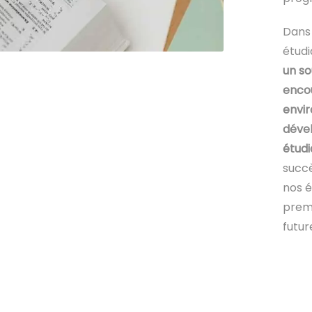
Dans
étud
un so
encou
envir
déve
étudi
succè
nos é
premi
futur