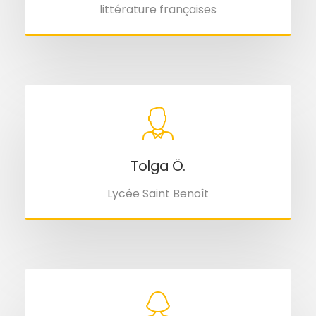
littérature françaises
Tolga Ö.
Lycée Saint Benoît