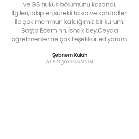
urs
ve GS hukuk bölümünü kazandı.
İlgileri,takipleri,sürekli takip ve kontrolleri
les
ile çok memnun kaldığımız bir kurum.
g
Başta Ecem hn, İshak bey,Ceyda
öğretmenlerine çok teşekkür ediyorum.
sür
ka
Şebnem Külah
tu
ATF Öğrencisi Velisi
de
e
Ce
C
ol