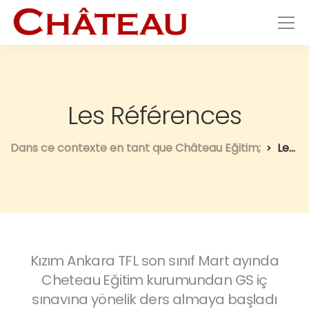
Les Références
Dans ce contexte en tant que Château Eğitim;
Les Références
le
Kızım Ankara TFL son sınıf Mart ayında
S
ous
Cheteau Eğitim kurumundan GS iç
Ga
lus
sınavına yönelik ders almaya başladı