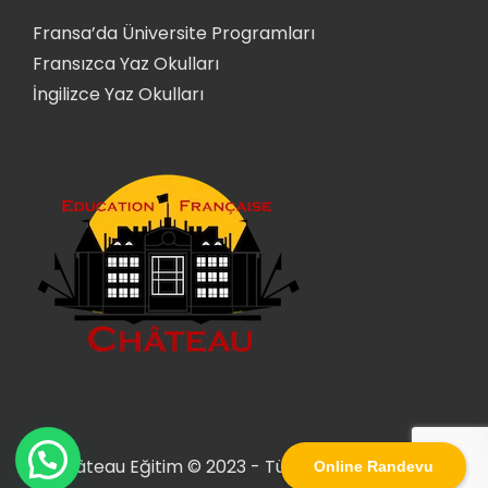
Fransa’da Üniversite Programları
Fransızca Yaz Okulları
İngilizce Yaz Okulları
Château Eğitim © 2023 - Tüm Hakları Saklıdır.
Online Randevu