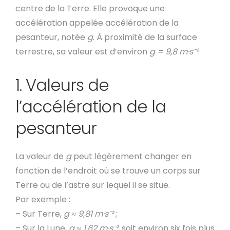
centre de la Terre. Elle provoque une
accélération appelée accélération de la
pesanteur, notée
g
. À proximité de la surface
terrestre, sa valeur est d’environ
g = 9,8 m·s⁻²
.
1. Valeurs de
l’accélération de la
pesanteur
La valeur de
g
peut légèrement changer en
fonction de l’endroit où se trouve un corps sur
Terre ou de l’astre sur lequel il se situe.
Par exemple :
– Sur Terre,
g ≈ 9,81 m·s⁻²
;
– Sur la Lune,
g ≈ 1,62 m·s⁻²
, soit environ six fois plus